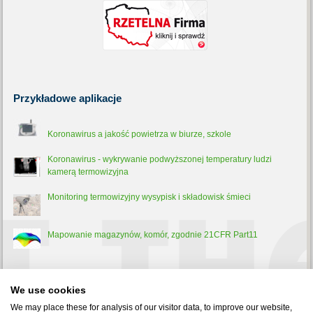
Przykładowe
aplikacje
Koronawirus a jakość powietrza w biurze, szkole
Koronawirus - wykrywanie podwyższonej temperatury ludzi
kamerą termowizyjna
Monitoring termowizyjny wysypisk i składowisk śmieci
Mapowanie magazynów, komór, zgodnie 21CFR Part11
Trochę
teorii
We use cookies
Pirometr - co to jest, jak działa i do czego służy?
We may place these for analysis of our visitor data, to improve our website,