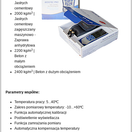
Jastrych
cementowy
3
2000 kg/m
|
Jastrych
cementowy
zagęszczany
maszynowo -
Zaprawa
anhydrytowa
3
2200 kg/m
|
Beton z
małym
obciążeniem
3
2400 kg/m
| Beton z dużym obciążeniem
Parametry wspólne:
Temperatura pracy: 5...40ºC
Zakres pomiarowy temperatury: -10...+60ºC
Funkcja automatycznej kalibracji
Podświetlenie wyświetlacza
Funkcja zamrażania pomiaru
Automatyczna kompensacja temperatury