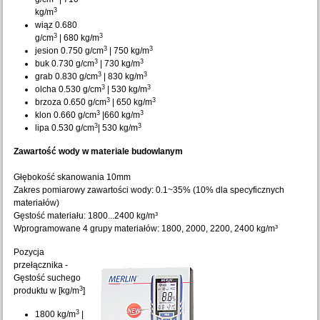
3
kg/m
wiąz 0.680
3
3
g/cm
| 680 kg/m
3
3
jesion 0.750 g/cm
| 750 kg/m
3
3
buk 0.730 g/cm
| 730 kg/m
3
3
grab 0.830 g/cm
| 830 kg/m
3
3
olcha 0.530 g/cm
| 530 kg/m
3
3
brzoza 0.650 g/cm
| 650 kg/m
3
3
klon 0.660 g/cm
|660 kg/m
3
3
lipa 0.530 g/cm
| 530 kg/m
Zawartość wody w materiale budowlanym
Głębokość skanowania 10mm
Zakres pomiarowy zawartości wody: 0.1~35% (10% dla specyficznych
materiałów)
Gęstość materiału: 1800...2400 kg/m³
Wprogramowane 4 grupy materiałów: 1800, 2000, 2200, 2400 kg/m³
Pozycja
przełącznika -
Gęstość suchego
3
produktu w [kg/m
]
3
1800 kg/m
|