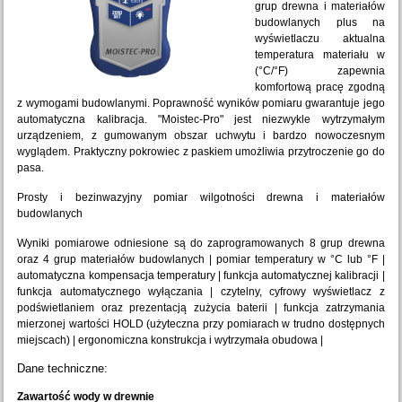
grup drewna i materiałów
budowlanych plus na
wyświetlaczu aktualna
temperatura materiału w
(°C/°F) zapewnia
komfortową pracę zgodną
z wymogami budowlanymi. Poprawność wyników pomiaru gwarantuje jego
automatyczna kalibracja. "Moistec-Pro" jest niezwykle wytrzymałym
urządzeniem, z gumowanym obszar uchwytu i bardzo nowoczesnym
wyglądem. Praktyczny pokrowiec z paskiem umożliwia przytroczenie go do
pasa.
Prosty i bezinwazyjny pomiar wilgotności drewna i materiałów
budowlanych
Wyniki pomiarowe odniesione są do zaprogramowanych 8 grup drewna
oraz 4 grup materiałów budowlanych | pomiar temperatury w °C lub °F |
automatyczna kompensacja temperatury | funkcja automatycznej kalibracji |
funkcja automatycznego wyłączania | czytelny, cyfrowy wyświetlacz z
podświetlaniem oraz prezentacją zużycia baterii | funkcja zatrzymania
mierzonej wartości HOLD (użyteczna przy pomiarach w trudno dostępnych
miejscach) | ergonomiczna konstrukcja i wytrzymała obudowa |
Dane techniczne:
Zawartość wody w drewnie