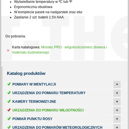
Wyświetlanie temperatury w ºC lub ºF
Ergonomiczna obudowa
W komplecie pasek na nadgarstek oraz etui
Zasilanie 2 szt. baterii 1.5V AAA.
Do pobrania:
Karta katalogowa:
Moistec PRO - wilgotnościomierz drewna i
materiału budowlanego
Katalog
produktów
POMIARY W WENTYLACJI
+
URZĄDZENIA DO POMIARU TEMPERATURY
+
KAMERY TERMOWIZYJNE
+
URZĄDZENIA DO POMIARU WILGOTNOŚCI
+
POMIAR PUNKTU ROSY
+
URZĄDZENIA DO POMIARÓW METEOROLOGICZNYCH
+