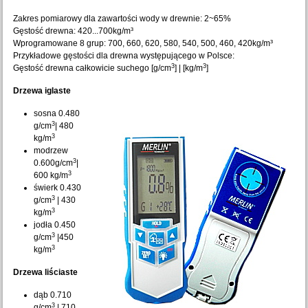
Zakres pomiarowy dla zawartości wody w drewnie: 2~65%
Gęstość drewna: 420...700kg/m³
Wprogramowane 8 grup: 700, 660, 620, 580, 540, 500, 460, 420kg/m³
Przykładowe gęstości dla drewna występującego w Polsce:
3
3
Gęstość drewna całkowicie suchego [g/cm
] | [kg/m
]
Drzewa iglaste
sosna 0.480
3
g/cm
| 480
3
kg/m
modrzew
3
0.600g/cm
|
3
600 kg/m
świerk 0.430
3
g/cm
| 430
3
kg/m
jodła 0.450
3
g/cm
|450
3
kg/m
Drzewa liściaste
dąb 0.710
3
g/cm
| 710