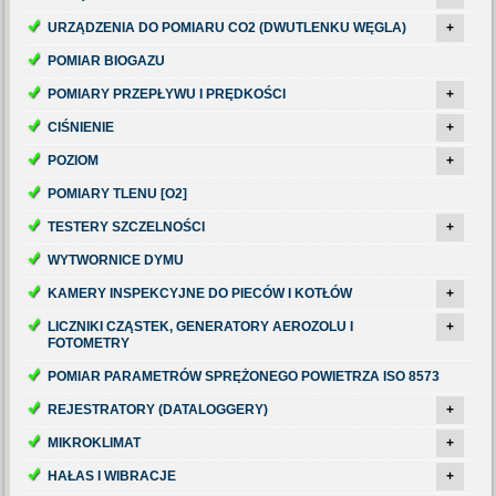
URZĄDZENIA DO POMIARU CO2 (DWUTLENKU WĘGLA)
+
POMIAR BIOGAZU
POMIARY PRZEPŁYWU I PRĘDKOŚCI
+
CIŚNIENIE
+
POZIOM
+
POMIARY TLENU [O2]
TESTERY SZCZELNOŚCI
+
WYTWORNICE DYMU
KAMERY INSPEKCYJNE DO PIECÓW I KOTŁÓW
+
LICZNIKI CZĄSTEK, GENERATORY AEROZOLU I
+
FOTOMETRY
POMIAR PARAMETRÓW SPRĘŻONEGO POWIETRZA ISO 8573
REJESTRATORY (DATALOGGERY)
+
MIKROKLIMAT
+
HAŁAS I WIBRACJE
+