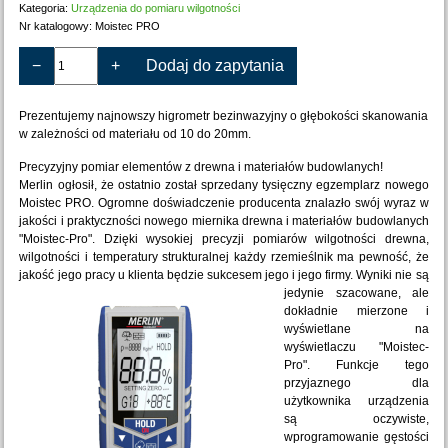
Kategoria:
Urządzenia do pomiaru wilgotności
Nr katalogowy:
Moistec PRO
−
+
Dodaj do zapytania
Prezentujemy najnowszy higrometr bezinwazyjny o głębokości skanowania
w zależności od materiału od 10 do 20mm.
Precyzyjny pomiar elementów z drewna i materiałów budowlanych!
Merlin ogłosił, że ostatnio został sprzedany tysięczny egzemplarz nowego
Moistec PRO. Ogromne doświadczenie producenta znalazło swój wyraz w
jakości i praktyczności nowego miernika drewna i materiałów budowlanych
"Moistec-Pro". Dzięki wysokiej precyzji pomiarów wilgotności drewna,
wilgotności i temperatury strukturalnej każdy rzemieślnik ma pewność, że
jakość jego pracy u klienta będzie sukcesem jego i jego firmy.
Wyniki nie są
jedynie szacowane, ale
dokładnie mierzone i
wyświetlane na
wyświetlaczu "Moistec-
Pro". Funkcje tego
przyjaznego dla
użytkownika urządzenia
są oczywiste,
wprogramowanie gęstości