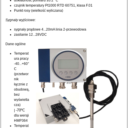
dokładność pomiaru ±0.2 °C
czujnik temperatury Pt1000 RTD 60751, klasa F.01
Punkt rosy (wielkość wyliczana)
Sygnały wyjściowe:
sygnały prądowe 4...20mA linia 2-przewodowa
zasilanie 12...28VDC
Dane ogólne
Temperat
ura pracy
-40...+60°
C
(przetwor
nik
łącznie z
obudową,
bez
wyświetla
cza)
-70ºC
|
dla wersji
HMP364
Temperat