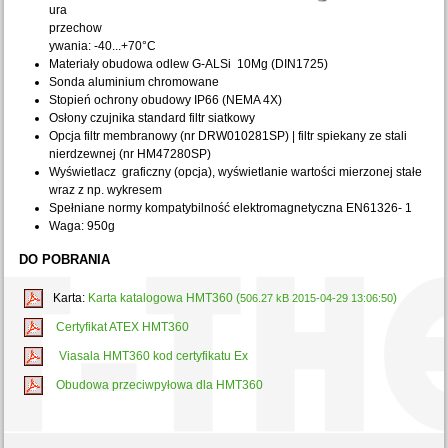
ura
przechow
ywania: -40...+70°C
Materiały obudowa odlew G-ALSi 10Mg (DIN1725)
Sonda aluminium chromowane
Stopień ochrony obudowy IP66 (NEMA 4X)
Osłony czujnika standard filtr siatkowy
Opcja filtr membranowy (nr DRW010281SP) | filtr spiekany ze stali
nierdzewnej (nr HM47280SP)
Wyświetlacz graficzny (opcja), wyświetlanie wartości mierzonej stałe
wraz z np. wykresem
Spełniane normy kompatybilność elektromagnetyczna EN61326- 1
Waga: 950g
DO POBRANIA
Karta:
Karta katalogowa HMT360 (
)
506.27 kB 2015-04-29 13:06:50
Certyfikat ATEX HMT360
Viasala HMT360 kod certyfikatu Ex
Obudowa przeciwpyłowa dla HMT360