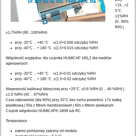
+15...+2
5°C
±1%RH
(0...90%
RH) |
±1,7%RH (90...100%RH)
przy -20°C ... +40 °C ±(1.0+0.008 odczytu) %RH
przy -40°C ... + 180 °C ±(1.5+0.015 odczytu) %RH
Wilgotność względna: dla czujnika HUMICAP 180
2 dla mediów
L
agresywnych
przy -20°C ... +40 °C ±(1.0+0.01 odczytu) %RH
przy -40°C ... + 180 °C ±(1.5+0.02 odczytu) %RH
Niepewność kalibracji fabrycznej przy +20°C: ±0.6 %RH (0 ... 40 %RH) |
±1.0 %RH (40 ... 97%RH)
Czas odpowiedzi (dla 90%) przy 20°C bez ruchu powietrza: 17s siatką
plastikową | 50s z filtrem membranowym | 60s z filtrem spiekanym
Czujnik wilgotności HUMICAP® 180R lub RC.
Temperatura:
zakres pomiarowy zależny od modelu