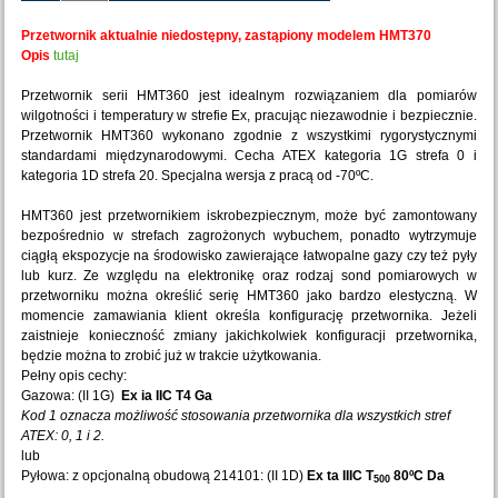
Przetwornik aktualnie niedostępny, zastąpiony modelem HMT370
Opis
tutaj
Przetwornik serii HMT360 jest idealnym rozwiązaniem dla pomiarów
wilgotności i temperatury w strefie Ex, pracując niezawodnie i bezpiecznie.
Przetwornik HMT360 wykonano zgodnie z wszystkimi rygorystycznymi
standardami międzynarodowymi. Cecha ATEX kategoria 1G strefa 0 i
kategoria 1D strefa 20. Specjalna wersja z pracą od -70ºC.
HMT360 jest przetwornikiem iskrobezpiecznym, może być zamontowany
bezpośrednio w strefach zagrożonych wybuchem, ponadto wytrzymuje
ciągłą ekspozycje na środowisko zawierające łatwopalne gazy czy też pyły
lub kurz. Ze względu na elektronikę oraz rodzaj sond pomiarowych w
przetworniku można określić serię HMT360 jako bardzo elestyczną. W
momencie zamawiania klient określa konfigurację przetwornika. Jeżeli
zaistnieje konieczność zmiany jakichkolwiek konfiguracji przetwornika,
będzie można to zrobić już w trakcie użytkowania.
Pełny opis cechy:
Gazowa: (II 1G)
Ex ia IIC T4 Ga
Kod 1 oznacza możliwość stosowania przetwornika dla wszystkich stref
ATEX: 0, 1 i 2.
lub
Pyłowa: z opcjonalną obudową 214101: (II 1D)
Ex ta IIIC T
80ºC Da
500