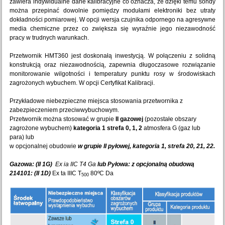
zawiera indywidualne dane kalibracyjne co oznacza, że dzięki temu sondy
można przepinać dowolnie pomiędzy modułami elektroniki bez utraty
dokładności pomiarowej. W opcji wersja czujnika odpornego na agresywne
media chemiczne przez co zwiększa się wyraźnie jego niezawodność
pracy w trudnych warunkach.
Przetwornik HMT360 jest doskonałą inwestycją. W połączeniu z solidną
konstrukcją oraz niezawodnością, zapewnia długoczasowe rozwiązanie
monitorowanie wilgotności i temperatury punktu rosy w środowiskach
zagrożonych wybuchem. W opcji Certyfikat Kalibracji.
Przykładowe niebezpieczne miejsca stosowania przetwornika z
zabezpieczeniem przeciwwybuchowym.
Przetwornik można stosować w grupie
II gazowej
(pozostałe obszary
zagrożone wybuchem)
kategoria 1 strefa 0, 1, 2
atmosfera G (gaz lub
para) lub
w opcjonalnej obudowie
w grupie II pyłowej, kategoria 1, strefa 20, 21, 22.
Gazowa: (II 1G)
Ex ia IIC T4 Ga
lub Pyłowa: z opcjonalną obudową
214101: (II 1D)
Ex ta IIIC T
80ºC Da
500