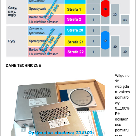
DANE TECHNICZNE
Wilgotno
ść
względn
a: zakres
pomiaro
wy
0...100%
RH
dokładn
ość
pomiaru
przy