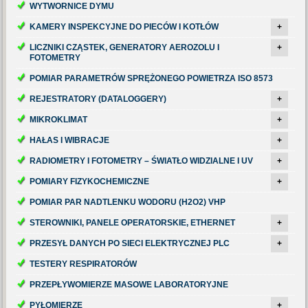
WYTWORNICE DYMU
KAMERY INSPEKCYJNE DO PIECÓW I KOTŁÓW
+
LICZNIKI CZĄSTEK, GENERATORY AEROZOLU I
+
FOTOMETRY
POMIAR PARAMETRÓW SPRĘŻONEGO POWIETRZA ISO 8573
REJESTRATORY (DATALOGGERY)
+
MIKROKLIMAT
+
HAŁAS I WIBRACJE
+
RADIOMETRY I FOTOMETRY – ŚWIATŁO WIDZIALNE I UV
+
POMIARY FIZYKOCHEMICZNE
+
POMIAR PAR NADTLENKU WODORU (H2O2) VHP
STEROWNIKI, PANELE OPERATORSKIE, ETHERNET
+
PRZESYŁ DANYCH PO SIECI ELEKTRYCZNEJ PLC
+
TESTERY RESPIRATORÓW
PRZEPŁYWOMIERZE MASOWE LABORATORYJNE
PYŁOMIERZE
+