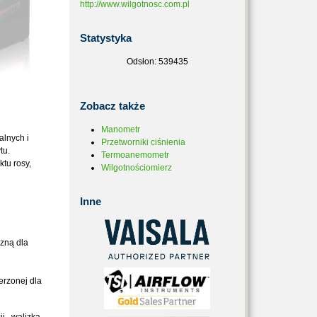
http://www.wilgotnosc.com.pl
Statystyka
Odsłon: 539435
Zobacz
także
Manometr
alnych i
Przetworniki ciśnienia
tu.
Termoanemometr
tu rosy,
Wilgotnościomierz
Inne
zną dla
erzonej dla