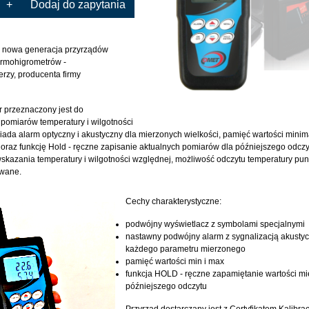
+
Dodaj do zapytania
nowa generacja przyrządów
ermohigrometrów -
erzy, producenta firmy
 przeznaczony jest do
pomiarów temperatury i wilgotności
iada alarm optyczny i akustyczny dla mierzonych wielkości, pamięć wartości minim
raz funkcję Hold - ręczne zapisanie aktualnych pomiarów dla późniejszego odczy
kazania temperatury i wilgotności względnej, możliwość odczytu temperatury punk
owane.
Cechy charakterystyczne:
podwójny wyświetlacz z symbolami specjalnymi
nastawny podwójny alarm z sygnalizacją akustyc
każdego parametru mierzonego
pamięć wartości min i max
funkcja HOLD - ręczne zapamiętanie wartości mi
późniejszego odczytu