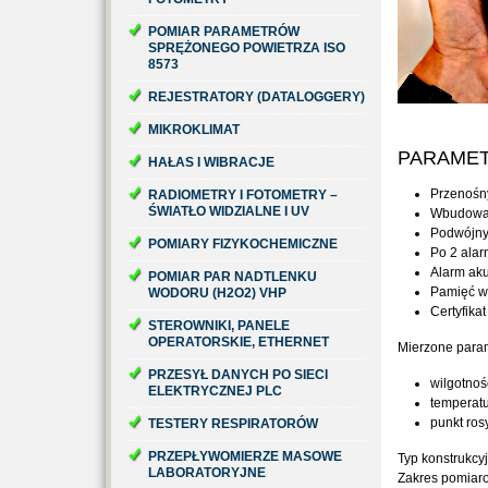
POMIAR PARAMETRÓW
SPRĘŻONEGO POWIETRZA ISO
8573
REJESTRATORY (DATALOGGERY)
MIKROKLIMAT
PARAMET
HAŁAS I WIBRACJE
Przenośny
RADIOMETRY I FOTOMETRY –
ŚWIATŁO WIDZIALNE I UV
Wbudowa
Podwójny
POMIARY FIZYKOCHEMICZNE
Po 2 alar
Alarm aku
POMIAR PAR NADTLENKU
Pamięć wa
WODORU (H2O2) VHP
Certyfikat
STEROWNIKI, PANELE
OPERATORSKIE, ETHERNET
Mierzone param
PRZESYŁ DANYCH PO SIECI
wilgotnoś
ELEKTRYCZNEJ PLC
temperat
punkt ros
TESTERY RESPIRATORÓW
PRZEPŁYWOMIERZE MASOWE
Typ konstrukcy
LABORATORYJNE
Zakres pomiar