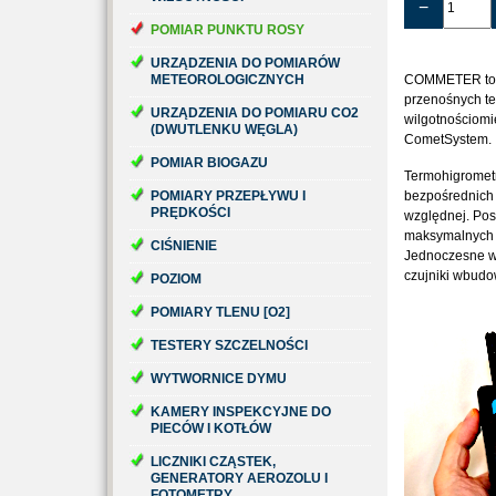
−
POMIAR PUNKTU ROSY
URZĄDZENIA DO POMIARÓW
METEOROLOGICZNYCH
COMMETER to 
przenośnych t
URZĄDZENIA DO POMIARU CO2
wilgotnościomi
(DWUTLENKU WĘGLA)
CometSystem.
POMIAR BIOGAZU
Termohigrometr
POMIARY PRZEPŁYWU I
bezpośrednich 
PRĘDKOŚCI
względnej. Pos
maksymalnych o
CIŚNIENIE
Jednoczesne ws
czujniki wbud
POZIOM
POMIARY TLENU [O2]
TESTERY SZCZELNOŚCI
WYTWORNICE DYMU
KAMERY INSPEKCYJNE DO
PIECÓW I KOTŁÓW
LICZNIKI CZĄSTEK,
GENERATORY AEROZOLU I
FOTOMETRY