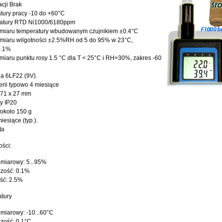
acji
Brak
tury pracy
-10 do +60°C
atury
RTD Ni1000/6180ppm
miaru temperatury wbudowanym czujnikiem
±0.4°C
iaru wilgotności
±2.5%RH od 5 do 95% w 23°C,
0.1%
miaru punktu rosy
1.5 °C dla T < 25°C i RH>30%, zakres -60
ia 6LF22 (9V).
rii
typowo 4 miesiące
 71 x 27 mm
ny
IP20
około 150 g
iesiące (typ.).
ta
ości:
miarowy: 5...95%
czość: 0.1%
ść: 2.5%
atury
miarowy: -10...60°C
zość: 0.1°C