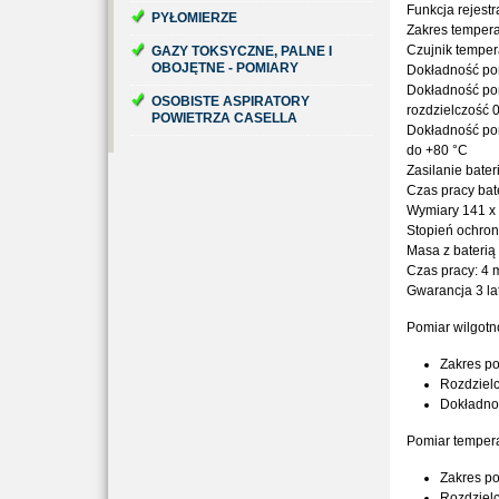
Funkcja rejestr
PYŁOMIERZE
Zakres tempera
Czujnik temper
GAZY TOKSYCZNE, PALNE I
OBOJĘTNE - POMIARY
Dokładność po
Dokładność pom
OSOBISTE ASPIRATORY
rozdzielczość 
POWIETRZA CASELLA
Dokładność po
do +80 °C
Zasilanie
bater
Czas pracy bate
Wymiary
141 x
Stopień ochro
Masa z baterią
Czas pracy: 4 m
Gwarancja
3 la
Pomiar wilgotn
Zakres po
Rozdziel
Dokładno
Pomiar temper
Zakres po
Rozdzielc