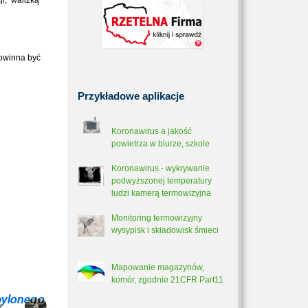
ji, walizką
owinna być
Przykładowe
aplikacje
Koronawirus a jakość
powietrza w biurze, szkole
Koronawirus - wykrywanie
podwyższonej temperatury
ludzi kamerą termowizyjna
Monitoring termowizyjny
wysypisk i składowisk śmieci
Mapowanie magazynów,
komór, zgodnie 21CFR Part11