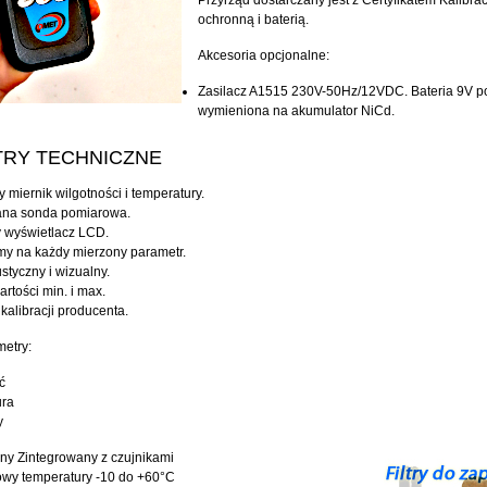
Przyrząd dostarczany jest z Certyfikatem Kalibrac
ochronną i baterią.
Akcesoria opcjonalne:
Zasilacz A1515 230V-50Hz/12VDC. Bateria 9V p
wymieniona na akumulator NiCd.
RY TECHNICZNE
 miernik wilgotności i temperatury.
na sonda pomiarowa.
 wyświetlacz LCD.
my na każdy mierzony parametr.
styczny i wizualny.
rtości min. i max.
 kalibracji producenta.
etry:
ć
ura
y
jny
Zintegrowany z czujnikami
owy temperatury
-10 do +60°C