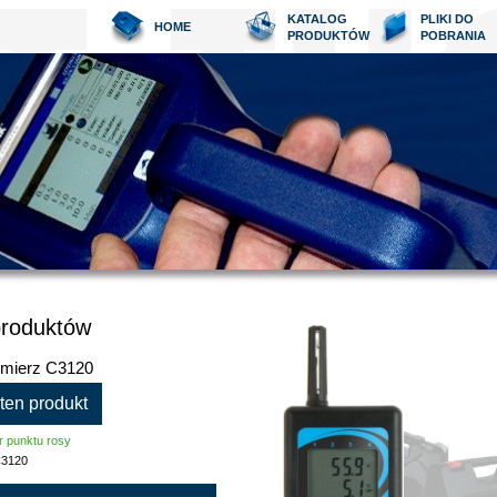
KATALOG
PLIKI DO
HOME
PRODUKTÓW
POBRANIA
produktów
omierz C3120
 ten produkt
r punktu rosy
3120