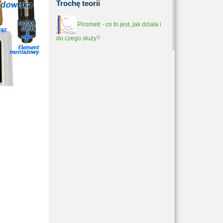
Trochę
teorii
Pirometr - co to jest, jak działa i
do czego służy?