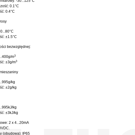
miarowy: -30...125°C
zość: 0.1°C
ść: 0.4°C
rosy
60...80°C
ść: ±1.5°C
ości bezwzględnej:
3
...400g/m
3
ść: ±3g/m
 mieszaniny
...995g/kg
ść: ±2g/kg
...995kJ/kg
ść: ±3kJ/kg
owe: 2 x 4...20mA
30VDC.
y (obudowa): IP65