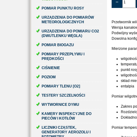
−
POMIAR PUNKTU ROSY
URZĄDZENIA DO POMIARÓW
METEOROLOGICZNYCH
Przetwornik wil
Wersja kanał
URZĄDZENIA DO POMIARU CO2
Podwójny wyśw
(DWUTLENKU WĘGLA)
Dowolna konfig
POMIAR BIOGAZU
Mierzone param
POMIARY PRZEPŁYWU I
PRĘDKOŚCI
wilgotnoś
temperat
CIŚNIENIE
punkt ros
wilgotno
POZIOM
skład mie
POMIARY TLENU [O2]
entalpia
TESTERY SZCZELNOŚCI
Pomiar wilgotn
WYTWORNICE DYMU
Zakres p
Rozdziel
KAMERY INSPEKCYJNE DO
Dokładno
PIECÓW I KOTŁÓW
LICZNIKI CZĄSTEK,
Pomiar temper
GENERATORY AEROZOLU I
FOTOMETRY