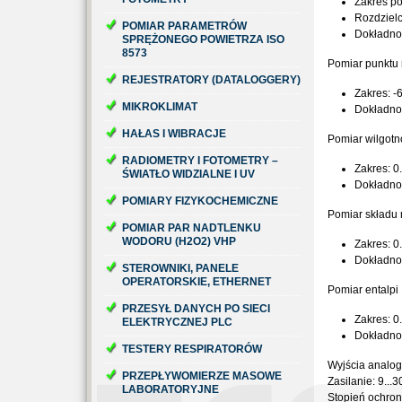
Zakres po
Rozdzielc
POMIAR PARAMETRÓW
Dokładno
SPRĘŻONEGO POWIETRZA ISO
8573
Pomiar punktu 
REJESTRATORY (DATALOGGERY)
Zakres: -
MIKROKLIMAT
Dokładno
HAŁAS I WIBRACJE
Pomiar wilgotn
RADIOMETRY I FOTOMETRY –
Zakres: 0
ŚWIATŁO WIDZIALNE I UV
Dokładno
POMIARY FIZYKOCHEMICZNE
Pomiar składu
POMIAR PAR NADTLENKU
WODORU (H2O2) VHP
Zakres: 0
Dokładno
STEROWNIKI, PANELE
OPERATORSKIE, ETHERNET
Pomiar entalpi
PRZESYŁ DANYCH PO SIECI
Zakres: 0
ELEKTRYCZNEJ PLC
Dokładno
TESTERY RESPIRATORÓW
Wyjścia analog
PRZEPŁYWOMIERZE MASOWE
Zasilanie: 9...
LABORATORYJNE
Stopień ochron