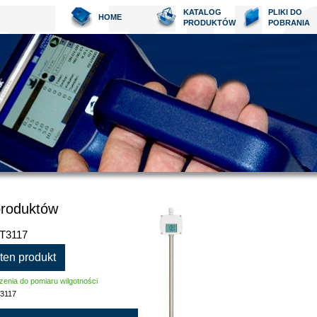
KATALOG
PLIKI DO
HOME
PRODUKTÓW
POBRANIA
produktów
 T3117
 ten produkt
enia do pomiaru wilgotności
3117