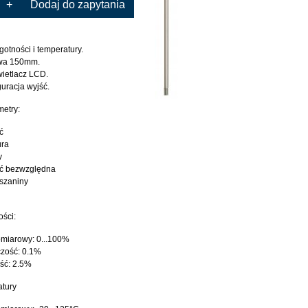
+
Dodaj do zapytania
gotności i temperatury.
owa 150mm.
ietlacz LCD.
uracja wyjść.
etry:
ć
ura
y
ść bezwzględna
szaniny
ości:
omiarowy: 0...100%
czość: 0.1%
ść: 2.5%
atury