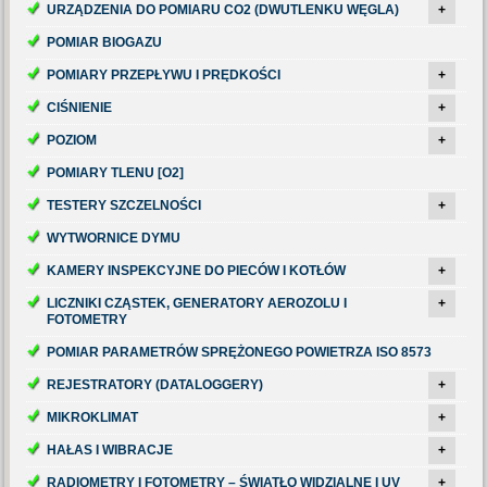
URZĄDZENIA DO POMIARU CO2 (DWUTLENKU WĘGLA)
+
POMIAR BIOGAZU
POMIARY PRZEPŁYWU I PRĘDKOŚCI
+
CIŚNIENIE
+
POZIOM
+
POMIARY TLENU [O2]
TESTERY SZCZELNOŚCI
+
WYTWORNICE DYMU
KAMERY INSPEKCYJNE DO PIECÓW I KOTŁÓW
+
LICZNIKI CZĄSTEK, GENERATORY AEROZOLU I
+
FOTOMETRY
POMIAR PARAMETRÓW SPRĘŻONEGO POWIETRZA ISO 8573
REJESTRATORY (DATALOGGERY)
+
MIKROKLIMAT
+
HAŁAS I WIBRACJE
+
RADIOMETRY I FOTOMETRY – ŚWIATŁO WIDZIALNE I UV
+