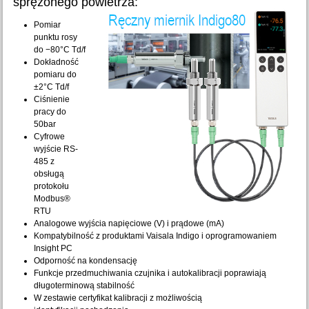
sprężonego powietrza:
Pomiar
punktu rosy
do −80°C Td/f
Dokładność
pomiaru do
±2°C Td/f
Ciśnienie
pracy do
50bar
Cyfrowe
wyjście RS-
485 z
obsługą
protokołu
Modbus®
RTU
Analogowe wyjścia napięciowe (V) i prądowe (mA)
Kompatybilność z produktami Vaisala Indigo i oprogramowaniem
Insight PC
Odporność na kondensację
Funkcje przedmuchiwania czujnika i autokalibracji poprawiają
długoterminową stabilność
W zestawie certyfikat kalibracji z możliwością