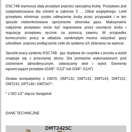
DSC74B wymusza stały przepływ poprzez specjalną śrubę. Przepływu jest
zoptymalizowana dla ciśnień w zakresie 3 .... 10bar względnego. Limit
przepływu eliminuje ryzyko odkręcenie śruby przez przypadek i w ten
sposób niekontrolowane opróżnienie zbiornika gazu. Maksymalne
natężenie przepływu może być regulowane przez usunięcie śruby i
regulację przepływu ręcznie za pomocą zaworu. W przypadku
konieczności pracy w układzie zamkniętym można odzyskać gazy
szkodliwe poprzez podłączenie celki do systemu ich zbierania na wylocie.
Sposób pracy systemu DSC74B - gaz dopływa do czujnika z przodu a wylot
znajduje się z przeciwnej strony. Dla pomiarów wykonywanych pod
ciśnieniem atmosferycznym, odwracamy wlot i wylot. Elementy
ograniczające przepływ (G3/8"- G1/2" lub G3/8"- G1/4").
Zestaw kompatybilny z DM70, DMT132, DMT142, DMT143, DMT152,
DMT242, DPT146 i DMT347*.
* z ISO 1/2" złącza Swagelok
DANE TECHNICZNE