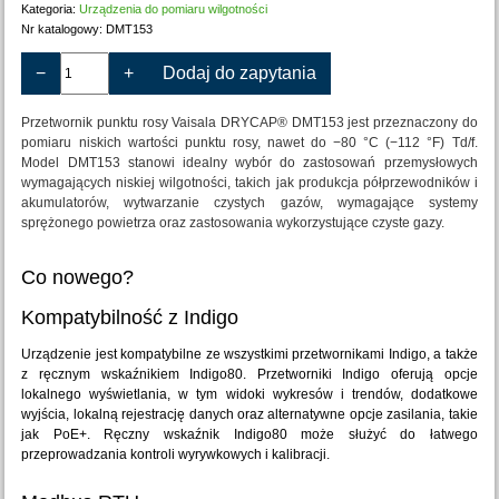
Kategoria:
Urządzenia do pomiaru wilgotności
Nr katalogowy:
DMT153
−
+
Dodaj do zapytania
Przetwornik punktu rosy Vaisala DRYCAP® DMT153 jest przeznaczony do
pomiaru niskich wartości punktu rosy, nawet do −80 °C (−112 °F) Td/f.
Model DMT153 stanowi idealny wybór do zastosowań przemysłowych
wymagających niskiej wilgotności, takich jak produkcja półprzewodników i
akumulatorów, wytwarzanie czystych gazów, wymagające systemy
sprężonego powietrza oraz zastosowania wykorzystujące czyste gazy.
Co nowego?
Kompatybilność z Indigo
Urządzenie jest kompatybilne ze wszystkimi przetwornikami Indigo, a także
z ręcznym wskaźnikiem Indigo80. Przetworniki Indigo oferują opcje
lokalnego wyświetlania, w tym widoki wykresów i trendów, dodatkowe
wyjścia, lokalną rejestrację danych oraz alternatywne opcje zasilania, takie
jak PoE+. Ręczny wskaźnik Indigo80 może służyć do łatwego
przeprowadzania kontroli wyrywkowych i kalibracji.