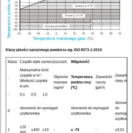
Klasy jakości sprężonego powietrza wg.
ISO 8573-1:2010
Klasa
Cząstki stałe zanieczyszczeń.
Wilgotność
Maksymalna ilość
cząstek w m³
Zawartość
Stężenie
Temperatura
Zawartość
-
Wielkość cząstek
oleju mg/m
masowe
punktu rosy
cieczy
w μm.
mg/m³
[ºC]
[g/m³]
-
0,1
0,5
1,0
stosownie
stosownie do wymagań
stosownie do wymagań
do
0
użytkownika
użytkownika
wymagań
użytkowni
≤20
1
≤400
≤10
-
≤ -70
-
≤0,01
000