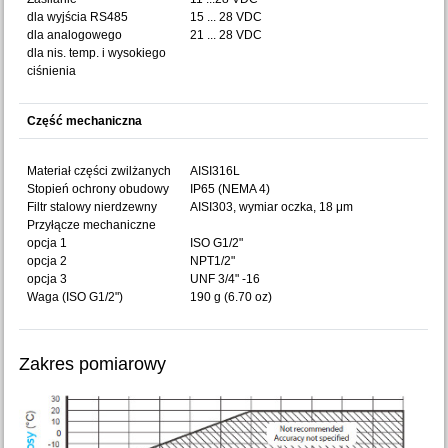
dla wyjścia RS485
15 ... 28 VDC
dla analogowego
21 ... 28 VDC
dla nis. temp. i wysokiego
ciśnienia
Część mechaniczna
Materiał części zwilżanych
AISI316L
Stopień ochrony obudowy
IP65 (NEMA 4)
Filtr stalowy nierdzewny
AISI303, wymiar oczka, 18 μm
Przyłącze mechaniczne
opcja 1
ISO G1/2"
opcja 2
NPT1/2"
opcja 3
UNF 3/4" -16
Waga (ISO G1/2")
190 g (6.70 oz)
Zakres pomiarowy