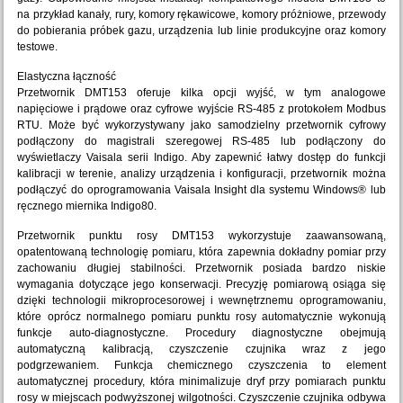
na przykład kanały, rury, komory rękawicowe, komory próżniowe, przewody
do pobierania próbek gazu, urządzenia lub linie produkcyjne oraz komory
testowe.
Elastyczna łączność
Przetwornik DMT153 oferuje kilka opcji wyjść, w tym analogowe
napięciowe i prądowe oraz cyfrowe wyjście RS-485 z protokołem Modbus
RTU. Może być wykorzystywany jako samodzielny przetwornik cyfrowy
podłączony do magistrali szeregowej RS-485 lub podłączony do
wyświetlaczy Vaisala serii Indigo. Aby zapewnić łatwy dostęp do funkcji
kalibracji w terenie, analizy urządzenia i konfiguracji, przetwornik można
podłączyć do oprogramowania Vaisala Insight dla systemu Windows® lub
ręcznego miernika Indigo80.
Przetwornik punktu rosy DMT153 wykorzystuje zaawansowaną,
opatentowaną technologię pomiaru, która zapewnia dokładny pomiar przy
zachowaniu długiej stabilności. Przetwornik posiada bardzo niskie
wymagania dotyczące jego konserwacji. Precyzję pomiarową osiąga się
dzięki technologii mikroprocesorowej i wewnętrznemu oprogramowaniu,
które oprócz normalnego pomiaru punktu rosy automatycznie wykonują
funkcje auto-diagnostyczne. Procedury diagnostyczne obejmują
automatyczną kalibracją, czyszczenie czujnika wraz z jego
podgrzewaniem. Funkcja chemicznego czyszczenia to element
automatycznej procedury, która minimalizuje dryf przy pomiarach punktu
rosy w miejscach podwyższonej wilgotności. Czyszczenie czujnika odbywa