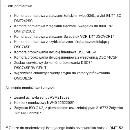
Celki pomiarowe
Komora pomiarowa z złączami żeńskimi, wlot G3/8„, wylot G1/4” ISO
DMT242SC
Komora pomiarowa z męskimi złączami Swagelok do rurki 1/4"
DMT242SC2
Komora pomiarowa z złączami Swagelok VCR 1/4" DSCVCR14
Komora pomiarowa z szybkozłączem i śrubą uszczelniającą
DSC74SP
Komora próbkowania dwucięśnieniowa DSC74BSP
Komora próbkowania dwucięśnieniowa z wężownicą DSC74CSP
Zestaw serwisowy do komór próbkowania DSC74
DSC74SERVICEKIT
Wężownica chłodząca/wentylacyjna do komory próbkowania
DMCOILSP
Akcesoria montażowe i zatyczki
Zespół uchwytu sondy ASM213582
Kołnierz montażowy NW40 225220SP
Zatyczka ISO G1/2„ z pierścieniem uszczelniającym 218773 Zatyczka
1/2” NPT 222507
1)
Złącze do modernizacji istniejącego kabla przetwornika Vaisala DMT152.