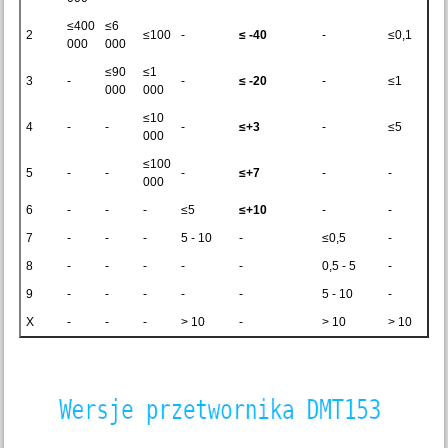
≤400
≤6
2
≤100
-
≤ -40
-
≤0,1
000
000
≤90
≤1
3
-
-
≤ -20
-
≤1
000
000
≤10
4
-
-
-
≤+3
-
≤5
000
≤100
5
-
-
-
≤+7
-
-
000
6
-
-
-
≤5
≤+10
-
-
7
-
-
-
5 - 10
-
≤0,5
-
8
-
-
-
-
-
0,5 - 5
-
9
-
-
-
-
-
5 - 10
-
X
-
-
-
> 10
-
> 10
> 10