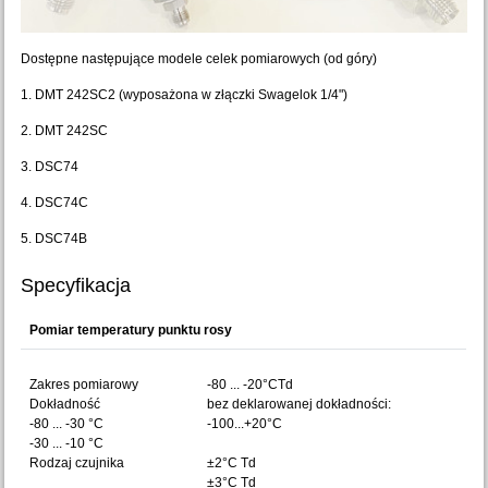
Dostępne następujące modele celek pomiarowych (od góry)
1. DMT 242SC2 (wyposażona w złączki Swagelok 1/4")
2. DMT 242SC
3. DSC74
4. DSC74C
5. DSC74B
Specyfikacja
Pomiar temperatury punktu rosy
Zakres pomiarowy
-80 ... -20°CTd
Dokładność
bez deklarowanej dokładności:
-80 ... -30 °C
-100...+20°C
-30 ... -10 °C
Rodzaj czujnika
±2°C Td
±3°C Td