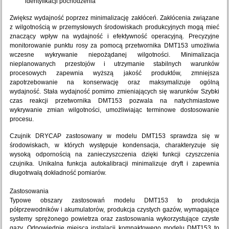
identyfikacji pochodzenia
Zwiększ wydajność poprzez minimalizację zakłóceń. Zakłócenia związane
z wilgotnością w przemysłowych środowiskach produkcyjnych mogą mieć
znaczący wpływ na wydajność i efektywność operacyjną. Precyzyjne
monitorowanie punktu rosy za pomocą przetwornika DMT153 umożliwia
wczesne wykrywanie niepożądanej wilgotności. Minimalizacja
nieplanowanych przestojów i utrzymanie stabilnych warunków
procesowych zapewnia wyższą jakość produktów, zmniejsza
zapotrzebowanie na konserwację oraz maksymalizuje ogólną
wydajność. Stała wydajność pomimo zmieniających się warunków Szybki
czas reakcji przetwornika DMT153 pozwala na natychmiastowe
wykrywanie zmian wilgotności, umożliwiając terminowe dostosowanie
procesu.
Czujnik DRYCAP zastosowany w modelu DMT153 sprawdza się w
środowiskach, w których występuje kondensacja, charakteryzuje się
wysoką odpornością na zanieczyszczenia dzięki funkcji czyszczenia
czujnika. Unikalna funkcja autokalibracji minimalizuje dryft i zapewnia
długotrwałą dokładność pomiarów.
Zastosowania
Typowe obszary zastosowań modelu DMT153 to produkcja
półprzewodników i akumulatorów, produkcja czystych gazów, wymagające
systemy sprężonego powietrza oraz zastosowania wykorzystujące czyste
gazy. Odpowiednie miejsca instalacji kompaktowego modelu DMT153 to