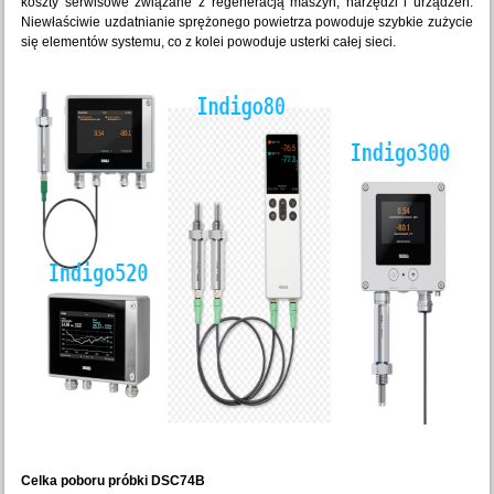
koszty serwisowe związane z regeneracją maszyn, narzędzi i urządzeń.
Niewłaściwie uzdatnianie sprężonego powietrza powoduje szybkie zużycie
się elementów systemu, co z kolei powoduje usterki całej sieci.
Celka poboru próbki DSC74B