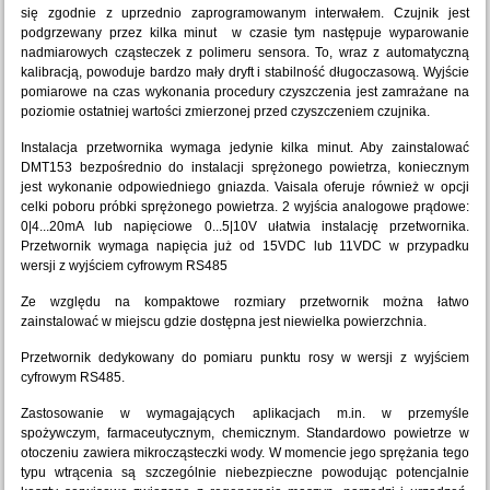
się zgodnie z uprzednio zaprogramowanym interwałem. Czujnik jest
podgrzewany przez kilka minut w czasie tym następuje wyparowanie
nadmiarowych cząsteczek z polimeru sensora. To, wraz z automatyczną
kalibracją, powoduje bardzo mały dryft i stabilność długoczasową. Wyjście
pomiarowe na czas wykonania procedury czyszczenia jest zamrażane na
poziomie ostatniej wartości zmierzonej przed czyszczeniem czujnika.
Instalacja przetwornika wymaga jedynie kilka minut. Aby zainstalować
DMT153 bezpośrednio do instalacji sprężonego powietrza, koniecznym
jest wykonanie odpowiedniego gniazda. Vaisala oferuje również w opcji
celki poboru próbki sprężonego powietrza. 2 wyjścia analogowe prądowe:
0|4...20mA lub napięciowe 0...5|10V ułatwia instalację przetwornika.
Przetwornik wymaga napięcia już od 15VDC lub 11VDC w przypadku
wersji z wyjściem cyfrowym RS485
Ze względu na kompaktowe rozmiary przetwornik można łatwo
zainstalować w miejscu gdzie dostępna jest niewielka powierzchnia.
Przetwornik dedykowany do pomiaru punktu rosy w wersji z wyjściem
cyfrowym RS485.
Zastosowanie w wymagających aplikacjach m.in. w przemyśle
spożywczym, farmaceutycznym, chemicznym. Standardowo powietrze w
otoczeniu zawiera mikrocząsteczki wody. W momencie jego sprężania tego
typu wtrącenia są szczególnie niebezpieczne powodując potencjalnie