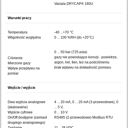
Vaisala DRYCAP® 180U
Warunki pracy
Temperatura
-40 ...+70 °C
Wilgotność względna
0 ... 100 %RH (do +20°C)
0 ... 50 bar (725 psia)
gazy nie powodujące korozji - powietrze,
Ciśnienie
argon, hel, tlen, też na podciśnieniu
Mierzone gazy
brak wpływu na dokładność pomiaru
Wpływ przepływu na
pomiar
Wejście / wyjście
Dwa wyjścia analogowe
4 ... 20 mA, 0 ... 20 mA (3-przewodowe), 0
(skalowalne)
... 5 V,
Wyjście cyfrowe
0 ... 10 V
On/Off dostępne (zamiast
RS485 (2-przewodowe) Modbus RTU
drugiego analogowego)
Zasilanie
11 ...28 VDC