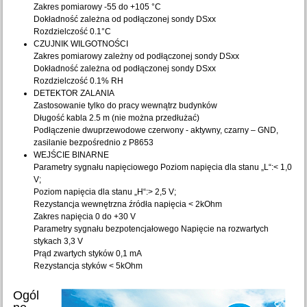
Zakres pomiarowy -55 do +105 °C
Dokładność zależna od podłączonej sondy DSxx
Rozdzielczość 0.1°C
CZUJNIK WILGOTNOŚCI
Zakres pomiarowy zależny od podłączonej sondy DSxx
Dokładność zależna od podłączonej sondy DSxx
Rozdzielczość 0.1% RH
DETEKTOR ZALANIA
Zastosowanie tylko do pracy wewnątrz budynków
Długość kabla 2.5 m (nie można przedłużać)
Podłączenie dwuprzewodowe czerwony - aktywny, czarny – GND,
zasilanie bezpośrednio z P8653
WEJŚCIE BINARNE
Parametry sygnału napięciowego Poziom napięcia dla stanu „L“:< 1,0
V;
Poziom napięcia dla stanu „H“:> 2,5 V;
Rezystancja wewnętrzna źródła napięcia < 2kOhm
Zakres napięcia 0 do +30 V
Parametry sygnału bezpotencjałowego Napięcie na rozwartych
stykach 3,3 V
Prąd zwartych styków 0,1 mA
Rezystancja styków < 5kOhm
Ogól