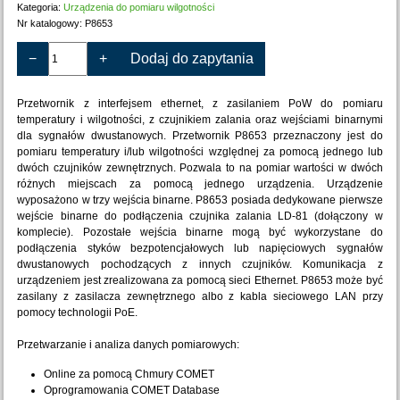
Kategoria:
Urządzenia do pomiaru wilgotności
Nr katalogowy:
P8653
−
+
Dodaj do zapytania
Przetwornik z interfejsem ethernet, z zasilaniem PoW do pomiaru
temperatury i wilgotności, z czujnikiem zalania oraz wejściami binarnymi
dla sygnałów dwustanowych. Przetwornik P8653 przeznaczony jest do
pomiaru temperatury i/lub wilgotności względnej za pomocą jednego lub
dwóch czujników zewnętrznych. Pozwala to na pomiar wartości w dwóch
różnych miejscach za pomocą jednego urządzenia. Urządzenie
wyposażono w trzy wejścia binarne. P8653 posiada dedykowane pierwsze
wejście binarne do podłączenia czujnika zalania LD-81 (dołączony w
komplecie). Pozostałe wejścia binarne mogą być wykorzystane do
podłączenia styków bezpotencjałowych lub napięciowych sygnałów
dwustanowych pochodzących z innych czujników. Komunikacja z
urządzeniem jest zrealizowana za pomocą sieci Ethernet. P8653 może być
zasilany z zasilacza zewnętrznego albo z kabla sieciowego LAN przy
pomocy technologii PoE.
Przetwarzanie i analiza danych pomiarowych:
Online za pomocą Chmury COMET
Oprogramowania COMET Database