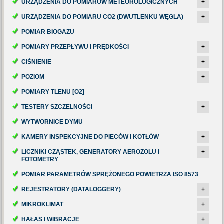
URZĄDZENIA DO POMIARÓW METEOROLOGICZNYCH
+
URZĄDZENIA DO POMIARU CO2 (DWUTLENKU WĘGLA)
+
POMIAR BIOGAZU
POMIARY PRZEPŁYWU I PRĘDKOŚCI
+
CIŚNIENIE
+
POZIOM
+
POMIARY TLENU [O2]
TESTERY SZCZELNOŚCI
+
WYTWORNICE DYMU
KAMERY INSPEKCYJNE DO PIECÓW I KOTŁÓW
+
LICZNIKI CZĄSTEK, GENERATORY AEROZOLU I
+
FOTOMETRY
POMIAR PARAMETRÓW SPRĘŻONEGO POWIETRZA ISO 8573
REJESTRATORY (DATALOGGERY)
+
MIKROKLIMAT
+
HAŁAS I WIBRACJE
+