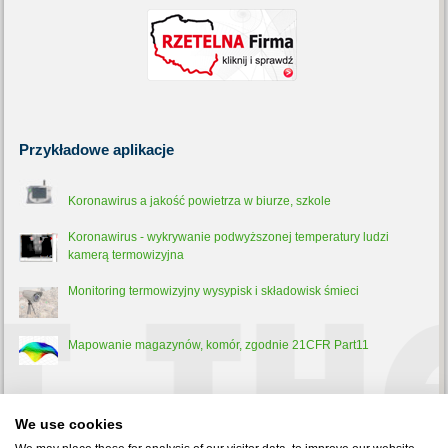
Przykładowe
aplikacje
Koronawirus a jakość powietrza w biurze, szkole
Koronawirus - wykrywanie podwyższonej temperatury ludzi
kamerą termowizyjna
Monitoring termowizyjny wysypisk i składowisk śmieci
Mapowanie magazynów, komór, zgodnie 21CFR Part11
Trochę
teorii
We use cookies
Pirometr - co to jest, jak działa i do czego służy?