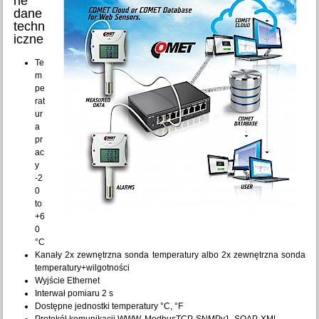
ne
dane
techn
iczne
Te
m
pe
rat
ur
a
pr
ac
y
-2
0
to
+6
0
°C
Kanały 2x zewnętrzna sonda temperatury albo 2x zewnętrzna sonda
temperatury+wilgotności
Wyjście Ethernet
Interwał pomiaru 2 s
Dostępne jednostki temperatury °C, °F