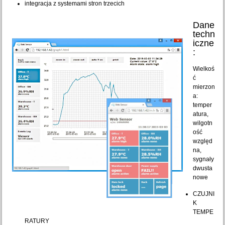
integracja z systemami stron trzecich
Dane
techn
iczne
:
Wielkoś
ć
mierzon
a:
temper
atura,
wilgotn
ość
względ
na,
sygnały
dwusta
nowe
CZUJNI
K
TEMPE
RATURY