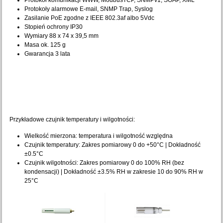
Protokół komunikacji WWW, ModbusTCP, SNMPv1, SOAP, XML
Protokoły alarmowe E-mail, SNMP Trap, Syslog
Zasilanie PoE zgodne z IEEE 802.3af albo 5Vdc
Stopień ochrony IP30
Wymiary 88 x 74 x 39,5 mm
Masa ok. 125 g
Gwarancja 3 lata
Przykładowe czujnik temperatury i wilgotności:
Wielkość mierzona: temperatura i wilgotność względna
Czujnik temperatury: Zakres pomiarowy 0 do +50°C | Dokładność
±0.5°C
Czujnik wilgotności: Zakres pomiarowy 0 do 100% RH (bez
kondensacji) | Dokładność ±3.5% RH w zakresie 10 do 90% RH w
25°C