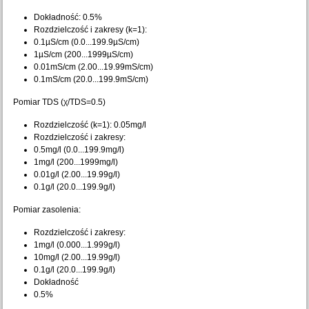
Dokładność: 0.5%
Rozdzielczość i zakresy (k=1):
0.1µS/cm (0.0...199.9µS/cm)
1µS/cm (200...1999µS/cm)
0.01mS/cm (2.00...19.99mS/cm)
0.1mS/cm (20.0...199.9mS/cm)
Pomiar TDS (χ/TDS=0.5)
Rozdzielczość (k=1): 0.05mg/l
Rozdzielczość i zakresy:
0.5mg/l (0.0...199.9mg/l)
1mg/l (200...1999mg/l)
0.01g/l (2.00...19.99g/l)
0.1g/l (20.0...199.9g/l)
Pomiar zasolenia:
Rozdzielczość i zakresy:
1mg/l (0.000...1.999g/l)
10mg/l (2.00...19.99g/l)
0.1g/l (20.0...199.9g/l)
Dokładność
0.5%