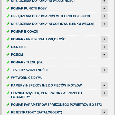
URZĄDZENIA DO POMIARU WILGOTNOŚCI
+
POMIAR PUNKTU ROSY
+
URZĄDZENIA DO POMIARÓW METEOROLOGICZNYCH
+
URZĄDZENIA DO POMIARU CO2 (DWUTLENKU WĘGLA)
+
POMIAR BIOGAZU
POMIARY PRZEPŁYWU I PRĘDKOŚCI
+
CIŚNIENIE
+
POZIOM
+
POMIARY TLENU [O2]
TESTERY SZCZELNOŚCI
+
WYTWORNICE DYMU
KAMERY INSPEKCYJNE DO PIECÓW I KOTŁÓW
+
LICZNIKI CZĄSTEK, GENERATORY AEROZOLU I
+
FOTOMETRY
POMIAR PARAMETRÓW SPRĘŻONEGO POWIETRZA ISO 8573
REJESTRATORY (DATALOGGERY)
+