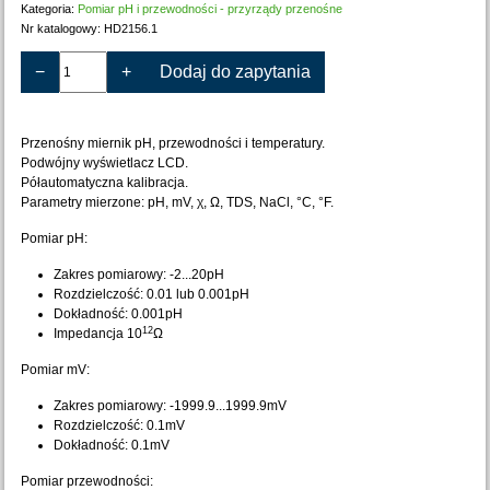
Kategoria:
Pomiar pH i przewodności - przyrządy przenośne
Nr katalogowy:
HD2156.1
−
+
Dodaj do zapytania
Przenośny miernik pH, przewodności i temperatury.
Podwójny wyświetlacz LCD.
Półautomatyczna kalibracja.
Parametry mierzone: pH, mV, χ, Ω, TDS, NaCl, °C, °F.
Pomiar pH:
Zakres pomiarowy: -2...20pH
Rozdzielczość: 0.01 lub 0.001pH
Dokładność: 0.001pH
12
Impedancja 10
Ω
Pomiar mV:
Zakres pomiarowy: -1999.9...1999.9mV
Rozdzielczość: 0.1mV
Dokładność: 0.1mV
Pomiar przewodności: