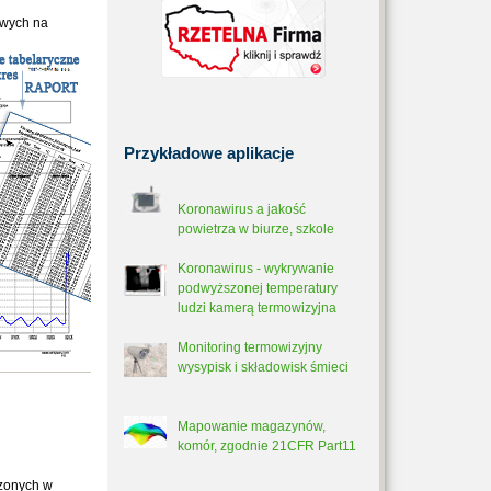
iwych na
Przykładowe
aplikacje
Koronawirus a jakość
powietrza w biurze, szkole
Koronawirus - wykrywanie
podwyższonej temperatury
ludzi kamerą termowizyjna
Monitoring termowizyjny
wysypisk i składowisk śmieci
Mapowanie magazynów,
komór, zgodnie 21CFR Part11
szonych w