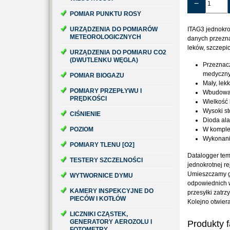
−
POMIAR PUNKTU ROSY
URZĄDZENIA DO POMIARÓW
ITAG3 jednokro
METEOROLOGICZNYCH
danych przezna
leków, szczepi
URZĄDZENIA DO POMIARU CO2
(DWUTLENKU WĘGLA)
Przeznacz
medyczny
POMIAR BIOGAZU
Mały, lek
POMIARY PRZEPŁYWU I
Wbudowany
PRĘDKOŚCI
Wielkość 
Wysoki st
CIŚNIENIE
Dioda al
POZIOM
W komplec
Wykonani
POMIARY TLENU [O2]
Datalogger tem
TESTERY SZCZELNOŚCI
jednokrotnej re
Umieszczamy go
WYTWORNICE DYMU
odpowiednich 
KAMERY INSPEKCYJNE DO
przesyłki zatr
PIECÓW I KOTŁÓW
Kolejno otwier
LICZNIKI CZĄSTEK,
GENERATORY AEROZOLU I
Produkty 
FOTOMETRY