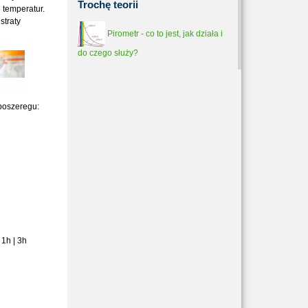
Trochę
teorii
 temperatur.
straty
Pirometr - co to jest, jak działa i
do czego służy?
poszeregu:
 1h | 3h