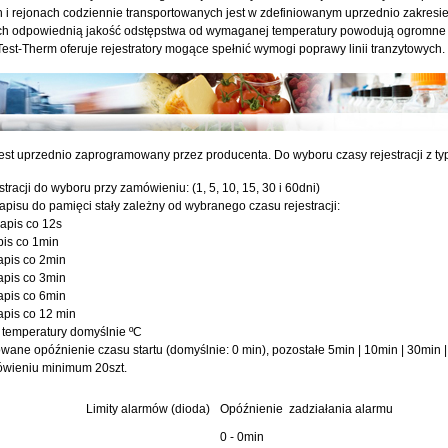
h i rejonach codziennie transportowanych jest w zdefiniowanym uprzednio zakresie
ch odpowiednią jakość odstępstwa od wymaganej temperatury powodują ogromne 
est-Therm oferuje rejestratory mogące spełnić wymogi poprawy linii tranzytowych.
est uprzednio zaprogramowany przez producenta. Do wyboru czasy rejestracji z ty
stracji do wyboru przy zamówieniu: (1, 5, 10, 15, 30 i 60dni)
zapisu do pamięci stały zależny od wybranego czasu rejestracji:
zapis co 12s
apis co 1min
zapis co 2min
zapis co 3min
zapis co 6min
zapis co 12 min
 temperatury domyślnie ºC
ane opóźnienie czasu startu (domyślnie: 0 min), pozostałe 5min | 10min | 30min |
ówieniu minimum 20szt.
Limity alarmów (dioda)
Opóźnienie zadziałania alarmu
0 - 0min