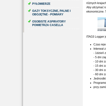
różnych krajac
PYŁOMIERZE
Aby utrzymać i
GAZY TOKSYCZNE, PALNE I
ekonomiczne. T
OBOJĘTNE - POMIARY
OSOBISTE ASPIRATORY
POWIETRZA CASELLA
ITAG3 Logger j
Czas reje
Interwał 
- 1dzień 
- 5 dni z
- 10 dni 
- 15 dni 
- 30 dni 
- 60 dni 
Jednostki
Programow
przy zam