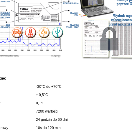
zne:
-30°C do +70°C
± 0,5°C
:
0,1°C
7200 wartości
24 godzin do 60 dni
arowy:
10s do 120 min