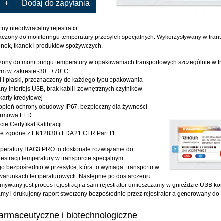
+
Dodaj do zapytania
tny nieodwracalny rejestrator
czony do monitoringu temperatury przesyłek specjalnych. Wykorzystywany w trans
onek, tkanek i produktów spożywczych.
ony do monitoringu temperatury w opakowaniach transportowych szczególnie w t
m w zakresie -30...+70°C
ki i płaski, przeznaczony do każdego typu opakowania
 interfejs USB, brak kabli i zewnętrznych czytników
karty kredytowej
opień ochrony obudowy IP67, bezpieczny dla żywności
armowa LED
ie Certyfikat Kalibracji
e zgodne z EN12830 i FDA 21 CFR Part 11
peratury ITAG3 PRO to doskonałe rozwiązanie do
jestracji temperatury w transporcie specjalnym.
 bezpośrednio w przesyłce, która to wymaga transportu w
warunkach temperaturowych. Następnie po dostarczeniu
zymywany jest proces rejestracji a sam rejestrator umieszczamy w gnieździe USB k
amy i drukujemy raport stworzony bezpośrednio przez rejestrator a generowany do 
farmaceutyczne i biotechnologiczne