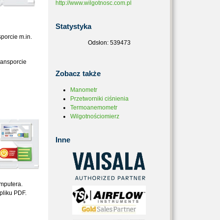
http://www.wilgotnosc.com.pl
Statystyka
porcie m.in.
Odsłon: 539473
ransporcie
Zobacz
także
Manometr
Przetworniki ciśnienia
Termoanemometr
Wilgotnościomierz
Inne
omputera.
pliku PDF.