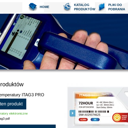
KATALOG
PLIKI DO
HOME
PRODUKTÓW
POBRANIA
produktów
 temperatury ITAG3 PRO
 ten produkt
ratory elektroniczne
tag3 pdf