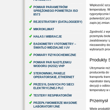
Większość szcz
POMIAR PARAMETRÓW
temperaturę. W
SPRĘŻONEGO POWIETRZA ISO
rygorystycznie
8573
potwierdzić pr
REJESTRATORY (DATALOGGERY)
zapis jej zmian
MIKROKLIMAT
Zgodność z wy
przemysłu bio
HAŁAS I WIBRACJE
zwalidowany i 
RADIOMETRY I FOTOMETRY –
niezawodny dos
ŚWIATŁO WIDZIALNE I UV
wybranych pro
POMIARY FIZYKOCHEMICZNE
Produkty
POMIAR PAR NADTLENKU
WODORU (H2O2) VHP
Utrzymanie reż
producenta do k
STEROWNIKI, PANELE
transportu tra
OPERATORSKIE, ETHERNET
rejestrator da
PRZESYŁ DANYCH PO SIECI
decyzji o odbio
ELEKTRYCZNEJ PLC
temperatury w 
TESTERY RESPIRATORÓW
Przemysł
PRZEPŁYWOMIERZE MASOWE
LABORATORYJNE
Wiele produktó