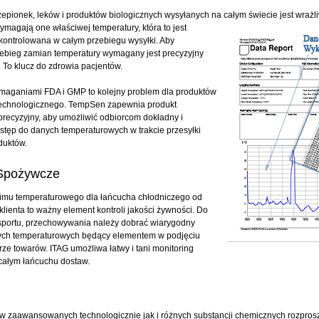
epionek, leków i produktów biologicznych wysyłanych na całym świecie jest
wrażl
ymagają one właściwej temperatury, która to jest
 kontrolowana w całym przebiegu wysyłki. Aby
zebieg zamian temperatury wymagany jest precyzyjny
. To klucz do zdrowia pacjentów.
maganiami FDA i GMP to kolejny problem dla produktów
technologicznego. TempSen zapewnia produkt
precyzyjny, aby umożliwić odbiorcom dokładny i
tęp do danych temperaturowych w trakcie przesyłki
duktów.
 Spożywcze
imu temperaturowego dla łańcucha chłodniczego od
lienta to ważny element kontroli jakości żywności. Do
nsportu, przechowywania należy dobrać wiarygodny
nych temperaturowych będący elementem w podjęciu
rze towarów. ITAG umożliwa łatwy i tani monitoring
całym łańcuchu dostaw.
w zaawansowanych technologicznie jak i różnych substancji chemicznych rozpro