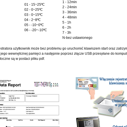
1 - 12min
01 - 15~25ºC
2 - 24min
02 - 0~25ºC
3 - 36min
03 - 0~15ºC
4 - 48min
04 - 2~8ºC
5 - 1h
05 - -10~0ºC
6 - 2h
06 - -20~-10ºC
7 - 3h
N-bez ustawionego
estratora użytkownik może bez problemu go uruchomić klawiszem start oraz zatrz
jego wewnętrznej pamięci a następnie poprzez złącze USB przesyłane do kompu
oczne są w postaci pliku pdf.