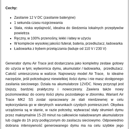
Cechy:
Zasilanie 12 V DC (zasilanie bateryjne)
1 sekunda czasu rozgrzewania
Stała, niska wydajność, idealna do śledzenia lokalnych przepływów
powietrza
Ręczny, w 100% przenośny, lekki i łatwy w użyciu
W komplecie wysokiej jakości futerał, bateria, przedłużacz, ładowarka
Ładowarka z trybem przełączania (ładuje od 110 V / 230 V)
Generator dymu
Air Trace jest dostarczana jako kompletny zestaw gotowy
do użycia w tym;
wytwornica dymu
, akumulator /
ładowarka, przedłużacz.
Całość umieszczona w walizce. Najnowszy model
Air Trace, to idealne
narzędzie, jeśli potrzebujesz niewielkiej ilości dymu i nie masz dostępnego
zasilania sieciowego. Działa na akumulatorze 12VDC. Nowy przyrząd jest
lżejszy, bardziej praktyczny i nowoczesny. Zawiera także nowy
poziomowskaz do oceny ilości płynu pozostałego w zbiorniku. Wariant Air
Trace MK2 SS został opracowany ze stali nierdzewnej w celu
wykorzystania go w sterylnych warunkach czystych pomieszczeń. Obydwa
urządzenia są w stanie, w razie potrzeby, wytwarzać stały strumień dymu
przez maksymalnie 15-20 minut na całkowicie naładowanym akumulatorze
lub ciągle do 1h przy podłączonym do zasilaczu sieciowymo. Odpowiednio
dobrana intensywność generowanego dymu ma na celu szybkie jego