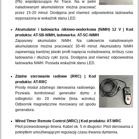
(Pb) współpracujące Air Trace. Na w pełni
naładowanym akumulatorze można pracować
przez 15-20 minut. Dostępna jest również odpowiednia ładowarka
wyposażona w wskaźnik stanu LED.
Akumulator i ładowarka niklowo-wodorkowa (NiMH) 12 V | Kod
produktu: AT-SB-NIMH, ładowarka: AT-SC-NIMH
Zapasowy akumulator NiMH. Na całkowicie naładowanym
akumulatorze można pracowaćć 30-40 minut. Akumulatory NiMH
zapewniają bardziej płaski profil napięcia rozładowania, krótszy czas
ładowania i dłuższy cykl życia. Dostępna jest również odpowiednia
ładowarka NiMH. Posiada wskaźnik stanu LED.
Zdalne sterowanie radiowe (RRC) | Kod
produktu: AT-RRC
Prosty moduł zdalnego sterowania radiowego.
Pozwala kontrolować generator dymu z
odległości do 20 metrów (linia wzroku).
Odbiornik magnetycznie mocowany od spodu
generatora.
Wired Timer Remote Control (WRC) | Kod produktu: AT-WRC
Pilot przewodowego timera. Kabel ok. 5 m długości. Pilot sterowania z
pokrętłem umożliwiającym regulację czasu trwania dymienia.