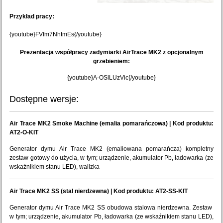
Przykład pracy:
{youtube}FVfm7NhtmEs{/youtube}
Prezentacja współpracy zadymiarki AirTrace MK2 z opcjonalnym
grzebieniem:
{youtube}A-OSlLUzVic{/youtube}
Dostępne wersje:
Air Trace MK2 Smoke Machine (emalia pomarańczowa) | Kod produktu:
AT2-O-KIT
Generator dymu Air Trace MK2 (emaliowana pomarańcza) kompletny
zestaw gotowy do użycia, w tym; urządzenie, akumulator Pb, ładowarka (ze
wskaźnikiem stanu LED), walizka
Air Trace MK2 SS (stal nierdzewna) | Kod produktu: AT2-SS-KIT
Generator dymu Air Trace MK2 SS obudowa stalowa nierdzewna. Zestaw
w tym; urządzenie, akumulator Pb, ładowarka (ze wskaźnikiem stanu LED),