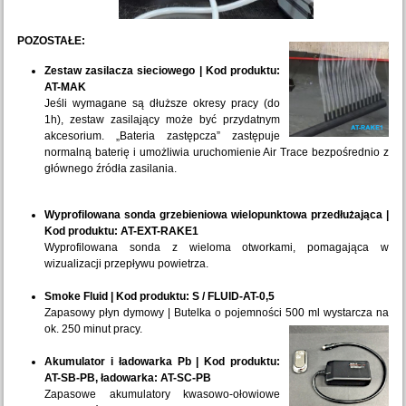
POZOSTAŁE
:
Zestaw zasilacza sieciowego | Kod produktu:
AT-MAK
Jeśli wymagane są dłuższe okresy pracy (do
1h), zestaw zasilający może być przydatnym
akcesorium. „Bateria zastępcza” zastępuje
normalną baterię i umożliwia uruchomienie Air Trace bezpośrednio z
głównego źródła zasilania.
Wyprofilowana sonda grzebieniowa wielopunktowa przedłużająca |
Kod produktu: AT-EXT-RAKE1
Wyprofilowana sonda z wieloma otworkami, pomagająca w
wizualizacji przepływu powietrza.
Smoke Fluid | Kod produktu: S / FLUID-AT-0,5
Zapasowy płyn dymowy | Butelka o pojemności 500 ml wystarcza na
ok. 250 minut pracy.
Akumulator i ładowarka Pb | Kod produktu:
AT-SB-PB, ładowarka: AT-SC-PB
Zapasowe akumulatory kwasowo-ołowiowe