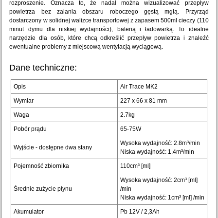
rozproszenie. Oznacza to, że ​​nadal można wizualizować przepływ
powietrza bez zalania obszaru roboczego gęstą mgłą. Przyrząd
dostarczony w solidnej walizce transportowej z zapasem 500ml cieczy (110
minut dymu dla niskiej wydajności), baterią i ładowarką. To idealne
narzędzie dla osób, które chcą odkreślić przepływ powietrza i znaleźć
ewentualne problemy z miejscową wentylacją wyciągową.
Dane techniczne:
Opis
Air Trace MK2
Wymiar
227 x 66 x 81 mm
Waga
2.7kg
Pobór prądu
65-75W
Wysoka wydajność: 2.8m³/min
Wyjście - dostępne dwa stany
Niska wydajność: 1.4m³/min
Pojemność zbiornika
110cm³ [ml]
Wysoka wydajność: 2cm³ [ml]
Średnie zużycie płynu
/min
Niska wydajność: 1cm³ [ml] /min
Akumulator
Pb 12V / 2,3Ah