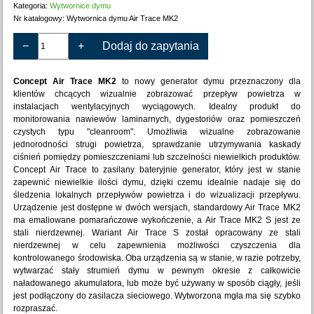
Kategoria:
Wytwornice dymu
Nr katalogowy:
Wytwornica dymu Air Trace MK2
−
+
Dodaj do zapytania
Concept Air Trace MK2
to nowy generator dymu przeznaczony dla
klientów chcących wizualnie zobrazować przepływ powietrza w
instalacjach wentylacyjnych wyciągowych. Idealny produkt do
monitorowania nawiewów laminarnych, dygestoriów oraz pomieszczeń
czystych typu "cleanroom". Umożliwia wizualne zobrazowanie
jednorodności strugi powietrza, sprawdzanie utrzymywania kaskady
ciśnień pomiędzy pomieszczeniami lub szczelności niewielkich produktów.
Concept Air Trace to zasilany bateryjnie generator, który jest w stanie
zapewnić niewielkie ilości dymu, dzięki czemu idealnie nadaje się do
śledzenia lokalnych przepływów powietrza i do wizualizacji przepływu.
Urządzenie jest dostępne w dwóch wersjach, standardowy Air Trace MK2
ma emaliowane pomarańczowe wykończenie, a Air Trace MK2 S jest ze
stali nierdzewnej.
Wariant Air Trace S został opracowany ze stali
nierdzewnej w celu zapewnienia możliwości czyszczenia dla
kontrolowanego środowiska.
Oba urządzenia są w stanie, w razie potrzeby,
wytwarzać stały strumień dymu w pewnym okresie z całkowicie
naładowanego akumulatora, lub może być używany w sposób ciągły, jeśli
jest podłączony do zasilacza sieciowego.
Wytworzona mgła ma się szybko
rozpraszać.