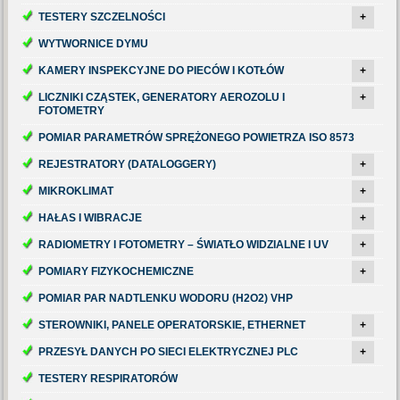
TESTERY SZCZELNOŚCI
+
WYTWORNICE DYMU
KAMERY INSPEKCYJNE DO PIECÓW I KOTŁÓW
+
LICZNIKI CZĄSTEK, GENERATORY AEROZOLU I
+
FOTOMETRY
POMIAR PARAMETRÓW SPRĘŻONEGO POWIETRZA ISO 8573
REJESTRATORY (DATALOGGERY)
+
MIKROKLIMAT
+
HAŁAS I WIBRACJE
+
RADIOMETRY I FOTOMETRY – ŚWIATŁO WIDZIALNE I UV
+
POMIARY FIZYKOCHEMICZNE
+
POMIAR PAR NADTLENKU WODORU (H2O2) VHP
STEROWNIKI, PANELE OPERATORSKIE, ETHERNET
+
PRZESYŁ DANYCH PO SIECI ELEKTRYCZNEJ PLC
+
TESTERY RESPIRATORÓW